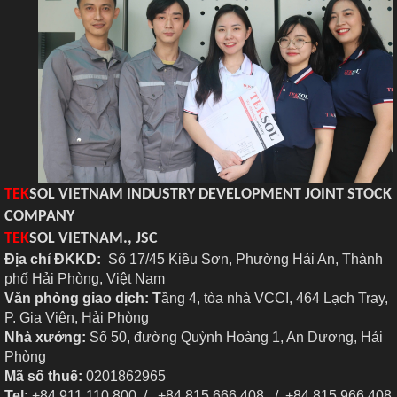
TEK
SOL VIETNAM INDUSTRY DEVELOPMENT JOINT STOCK
COMPANY
TEK
SOL VIETNAM., JSC
Địa chỉ ĐKKD:
Số 17/45 Kiều Sơn, Phường Hải An, Thành
phố Hải Phòng, Việt Nam
Văn phòng giao dịch: T
ầng 4, tòa nhà VCCI, 464 Lạch Tray,
P. Gia Viên, Hải Phòng
Nhà xưởng:
Số 50, đường Quỳnh Hoàng 1, An Dương, Hải
Phòng
Mã số thuế:
0201862965
Tel:
+84 911 110 800 / +84 815 666 408 / +84 815 966 408