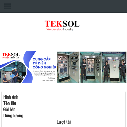
TRANG CHỦ
BÍ QUYẾT CỦA TEKSOL
SẢN PHẨM / PRODUCTS
DỊCH VỤ / SERVICES
THƯ VIỆN CHO BẠN
Hình ảnh
Tên file
Gửi lên
Dung lượng
Lượt tải