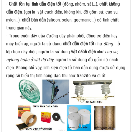
-
Chất tồn tại tính dẫn điện tốt
(đồng, nhôm, sắt…),
chất không
dẫn điện
, (gọi là vật cách điện, không khí, đồ gốm sứ, cao su,
nylon…),
chất bán dẫn
(silicon, selen, gecmanic…) có tính chất
trung gian này.
- Trong cuộn dây của đường dây phân phối, động cơ điện hay
máy biến áp, người ta sử dụng
chất dẫn điện tốt
như
đồng
... ,ở
lớp bọc dây điện, người ta sử dụng
vật cách điện
như
cao su,
nylong hoặc ở vật đỡ dây
, người ta sử dụng đồ gốm sứ cách
điện. Không chỉ vậy, linh kiện điện tử bán dẫn cũng được sử dụng
rộng rãi biểu thị tính năng đặc thù như tranzito và đi ốt…