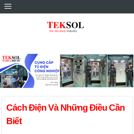
TRANG CHỦ
BÍ QUYẾT CỦA TEKSOL
SẢN PHẨM / PRODUCTS
DỊCH VỤ / SERVICES
THƯ VIỆN CHO BẠN
Cách Điện Và Những Điều Cần
Biết