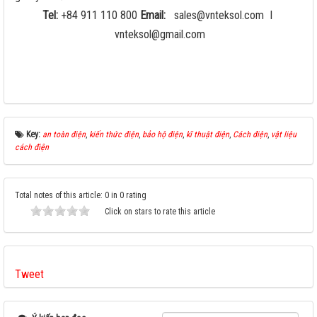
Tel:
+84 911 110 800
Email:
sales@vnteksol.com
I
vnteksol@gmail.com
Key:
an toàn điện
,
kiến thức điện
,
bảo hộ điện
,
kĩ thuật điện
,
Cách điện
,
vật liệu
cách điện
Total notes of this article: 0 in 0 rating
Click on stars to rate this article
Tweet